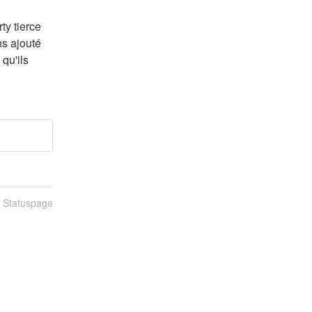
y tierce 
s ajouté 
u'ils 
n Statuspage