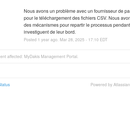
Nous avons un problème avec un fournisseur de part
pour le téléchargement des fichiers CSV. Nous avon
des mécanismes pour repartir le processus pendant q
investiguent de leur bord.
Posted
1
year ago.
Mar
28
,
2025
-
17:10
EDT
ident affected: MyDakis Management Portal.
tatus
Powered by Atlassia