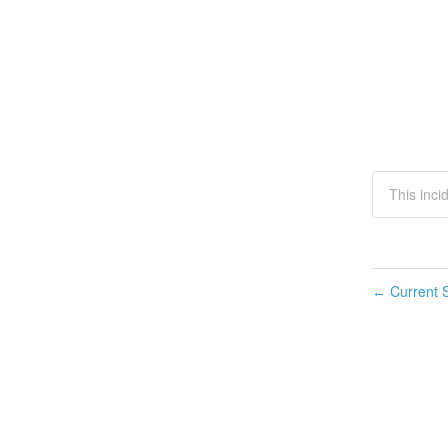
This inc
Current S
←