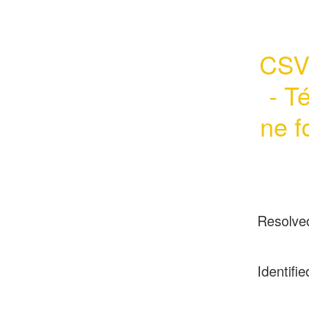
CSV 
- T
ne f
Resolve
Identifie