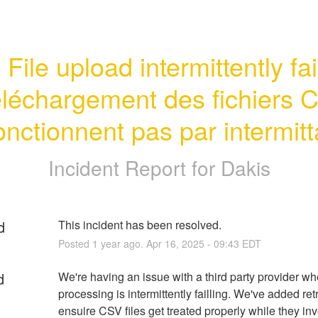
File upload intermittently fail
éléchargement des fichiers C
onctionnent pas par intermit
Incident Report for
Dakis
d
This incident has been resolved.
Posted
1
year ago.
Apr
16
,
2025
-
09:43
EDT
d
We're having an issue with a third party provider w
processing is intermittently failling. We've added retri
ensuire CSV files get treated properly while they inv