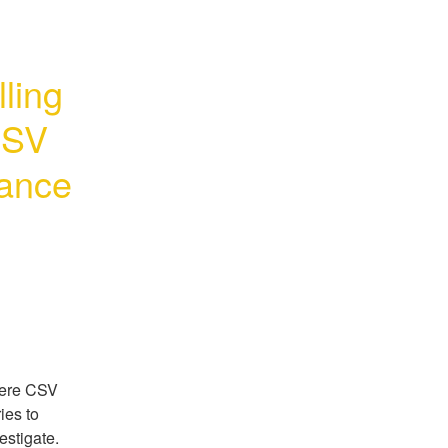
ling 
SV 
tance
here CSV 
es to 
estigate.