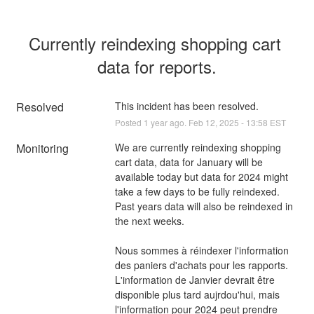
Currently reindexing shopping cart 
data for reports.
Resolved
This incident has been resolved.
Posted
1
year ago.
Feb
12
,
2025
-
13:58
EST
Monitoring
We are currently reindexing shopping 
cart data, data for January will be 
available today but data for 2024 might 
take a few days to be fully reindexed. 
Past years data will also be reindexed in 
the next weeks.
Nous sommes à réindexer l'information 
des paniers d'achats pour les rapports. 
L'information de Janvier devrait être 
disponible plus tard aujrdou'hui, mais 
l'information pour 2024 peut prendre 