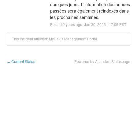
quelques jours. L'information des années 
passées sera également réindexés dans 
les prochaines semaines.
Posted
2
years ago.
Jan
30
,
2025
-
17:05
EST
This incident affected: MyDakis Management Portal.
Current Status
Powered by Atlassian Statuspage
←